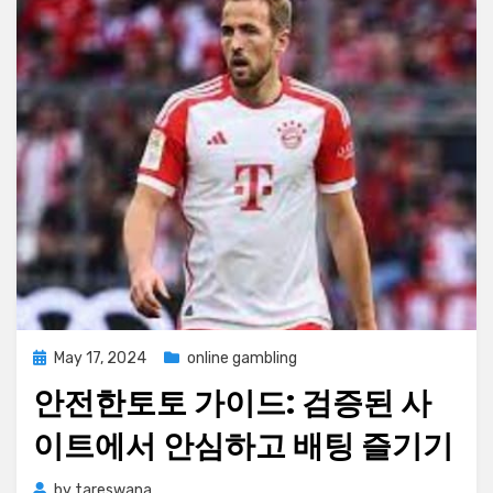
Posted
May 17, 2024
online gambling
on
안전한토토 가이드: 검증된 사
이트에서 안심하고 배팅 즐기기
by
tareswana