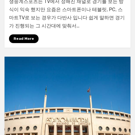
생중계스포츠는 TV에서 정해진 채널로 경기를 보는 방
식이 익숙 했지만 요즘은 스마트폰이나 테블릿, PC, 스
마트TV로 보는 경우가 다반사 입니다 쉽게 말하면 경기
가 진행되는 그 시간대에 맞춰서…
Read More