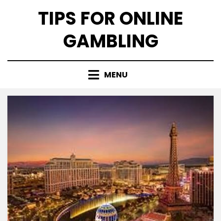
Skip
TIPS FOR ONLINE
to
content
GAMBLING
MENU