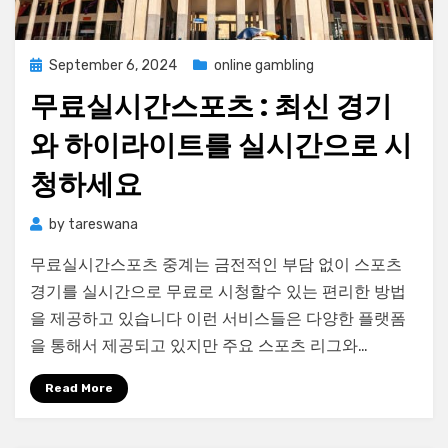
Posted
September 6, 2024
online gambling
on
무료실시간스포츠 : 최신 경기
와 하이라이트를 실시간으로 시
청하세요
by
tareswana
무료실시간스포츠 중계는 금전적인 부담 없이 스포츠
경기를 실시간으로 무료로 시청할수 있는 편리한 방법
을 제공하고 있습니다 이런 서비스들은 다양한 플랫폼
을 통해서 제공되고 있지만 주요 스포츠 리그와…
Read More