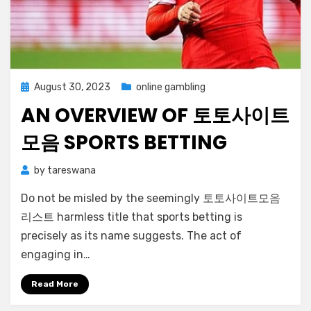
Posted
August 30, 2023
online gambling
on
AN OVERVIEW OF 토토사이트
모음 SPORTS BETTING
by
tareswana
Do not be misled by the seemingly 토토사이트모음
리스트 harmless title that sports betting is
precisely as its name suggests. The act of
engaging in…
Read More